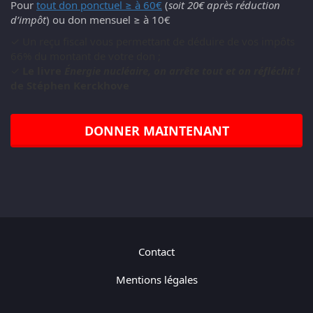
Pour
tout don ponctuel ≥ à 60€
(
soit 20€ après réduction
d’impôt
) ou don mensuel ≥ à 10€
✓ Un reçu fiscal vous permettant de déduire de vos impôts
66% du montant de votre don ;
✓
Le livre
Énergie nucléaire, on arrête tout et on réfléchit !
de Stéphen Kerckhove
DONNER MAINTENANT
Contact
Mentions légales