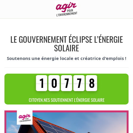
LE GOUVERNEMENT ÉCLIPSE L’ÉNERGIE
SOLAIRE
Soutenons une énergie locale et créatrice d'emplois !
1
0
7
7
8
1
0
7
7
8
0
9
6
6
7
CITOYEN.NES SOUTIENNENT L'ÉNERGIE SOLAIRE